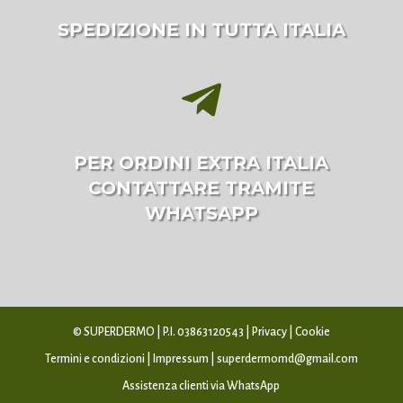
SPEDIZIONE IN TUTTA ITALIA

PER ORDINI EXTRA ITALIA
CONTATTARE TRAMITE
WHATSAPP
© SUPERDERMO | P.I. 03863120543 |
Privacy
|
Cookie
Termini e condizioni
|
Impressum
|
superdermomd@gmail.com
Assistenza clienti via WhatsApp