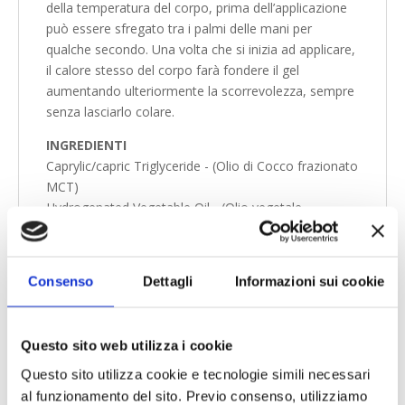
della temperatura del corpo, prima dell’applicazione
può essere sfregato tra i palmi delle mani per
qualche secondo. Una volta che si inizia ad applicare,
il calore stesso del corpo farà fondere il gel
aumentando ulteriormente la scorrevolezza, sempre
senza lasciarlo colare.
INGREDIENTI
Caprylic/capric Triglyceride - (Olio di Cocco frazionato
MCT)
Hydrogenated Vegetable Oil - (Olio vegetale
idrogenato)
Tocopheryl Acetate - (Vitamina E acetato)
Cannabidiol - (Cannabidiolo - CBD)
Consenso
Dettagli
Informazioni sui cookie
Cupressus Sempervirens Leaf Oil - (Olio essenziale di
Cipresso)
Eucalyptus Globulus Leaf Oil - (Olio essenziale di
Questo sito web utilizza i cookie
Eucaliptus)
Pelargonium Graveolens Flower Oil - (Olio essenziale
Questo sito utilizza cookie e tecnologie simili necessari
di Geranio dell'Egitto)
al funzionamento del sito. Previo consenso, utilizziamo