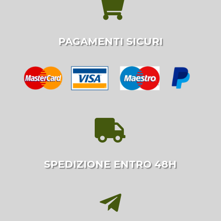

PAGAMENTI SICURI

SPEDIZIONE ENTRO 48H
