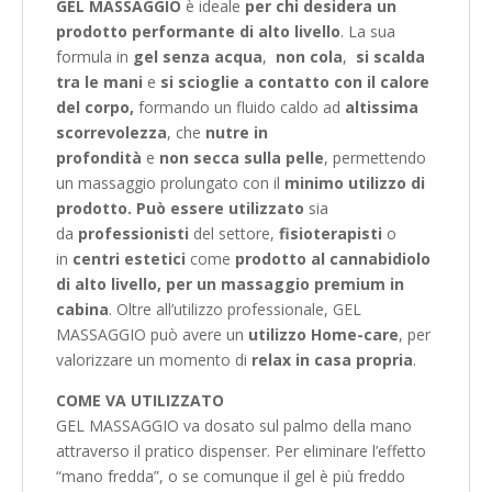
GEL MASSAGGIO
è ideale
per chi desidera un
prodotto performante di alto livello
. La sua
formula in
gel
senza acqua
,
non cola
,
si scalda
tra le mani
e
si scioglie a contatto con il calore
del corpo,
formando un fluido caldo ad
altissima
scorrevolezza
, che
nutre in
profondità
e
non
secca sulla pelle
, permettendo
un massaggio prolungato con il
minimo utilizzo di
prodotto.
Può essere utilizzato
sia
da
professionisti
del settore,
fisioterapisti
o
in
centri estetici
come
prodotto al cannabidiolo
di alto livello, per un massaggio premium in
cabina
. Oltre all’utilizzo professionale, GEL
MASSAGGIO può avere un
utilizzo Home-care
, per
valorizzare un momento di
relax in casa propria
.
COME VA UTILIZZATO
GEL MASSAGGIO va dosato sul palmo della mano
attraverso il pratico dispenser. Per eliminare l’effetto
“mano fredda”, o se comunque il gel è più freddo